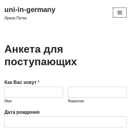
uni-in-germany
Перейти
Иринa Петек
к
содержимому
Анкета для
поступающих
Как Вас зовут
*
Имя
Фамилия
Дата рождения