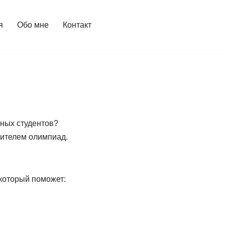
я
Обо мне
Контакт
нных студентов?
дителем олимпиад.
 который поможет: