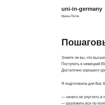
uni-in-germany
Перейти
Иринa Петек
к
содержимому
Пошагов
Знаете ли вы, что высш
Поступить в немецкий В
Достаточно хорошего уро
Я подготовила для Вас б
— ничего не упуститъ в 
— разложить все по пол