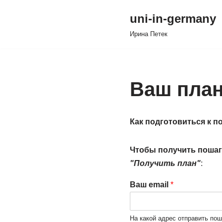
uni-in-germany
Перейти
Иринa Петек
к
содержимому
Ваш план
Как подготовиться к п
Чтобы получить пошаг
"Получить план"
:
Ваш email
*
На какой адрес отправить по